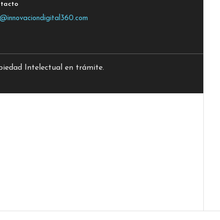
tacto
o@innovaciondigital360.com
edad Intelectual en trámite.