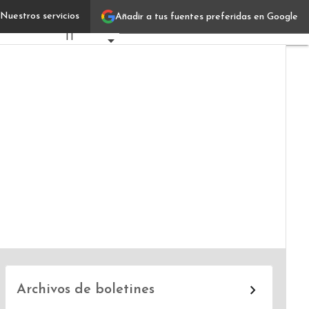
Nuestros servicios
Añadir a tus fuentes preferidas en Google
Diego Malat
Verticales
IT
Industrias
Usuarios
Focus
Comunidad
Archivos de boletines