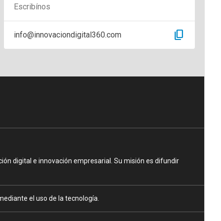
Escribínos
content_copy
info@innovaciondigital360.com
n digital e innovación empresarial. Su misión es difundir
ediante el uso de la tecnología.