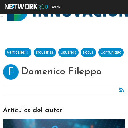
Verticales IT
Industrias
Usuarios
Focus
Comunidad
Domenico Fileppo
F
Artículos del autor