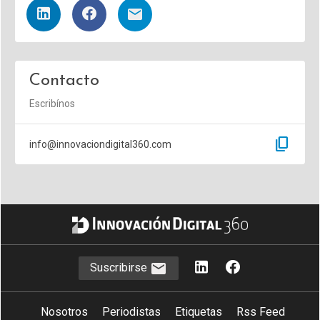
Contacto
Escribínos
content_copy
info@innovaciondigital360.com
Suscribirse
Nosotros
Periodistas
Etiquetas
Rss Feed