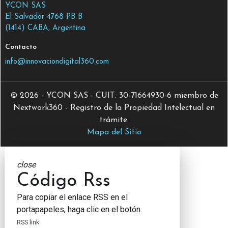
YCON SAS
El Salvador 4768 PB B
(1414) CABA, Argentina
Contacto
info@innovaciondigital360.com
© 2026 - YCON SAS - CUIT: 30-71664930-6 miembro de
Nextwork360 - Registro de la Propiedad Intelectual en
trámite.
Mapa del Sitio
close
Código Rss
Para copiar el enlace RSS en el
portapapeles, haga clic en el botón.
RSS link