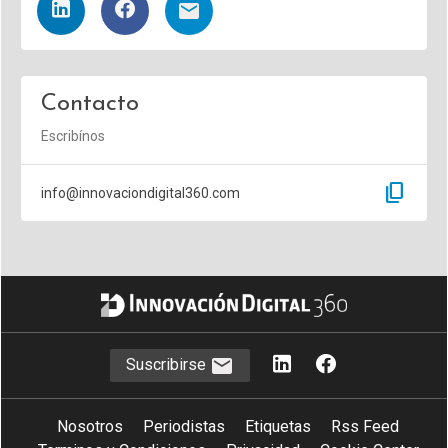
Contacto
Escribínos
content_copy
info@innovaciondigital360.com
Suscribirse
Nosotros
Periodistas
Etiquetas
Rss Feed