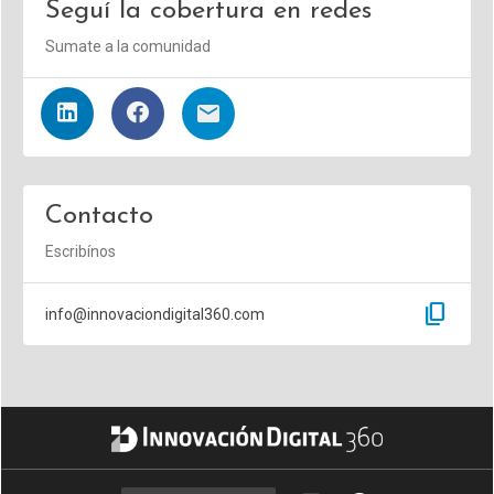
Seguí la cobertura en redes
Sumate a la comunidad
Contacto
Escribínos
content_copy
info@innovaciondigital360.com