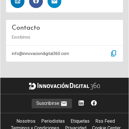
Contacto
Escribínos
content_copy
info@innovaciondigital360.com
Suscribirse
Nosotros
Periodistas
Etiquetas
Rss Feed
Terminos y Condiciones
Privacidad
Cookie Center