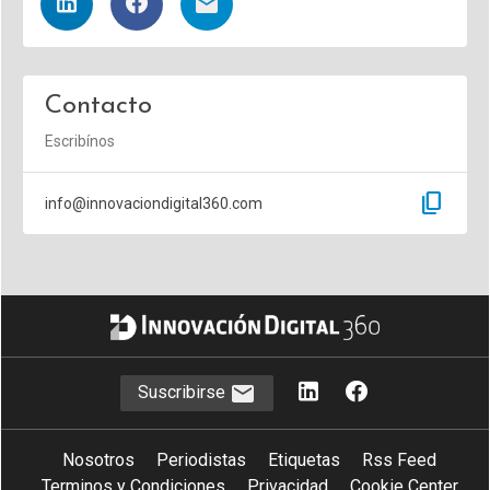
Contacto
Escribínos
content_copy
info@innovaciondigital360.com
Suscribirse
Nosotros
Periodistas
Etiquetas
Rss Feed
Terminos y Condiciones
Privacidad
Cookie Center