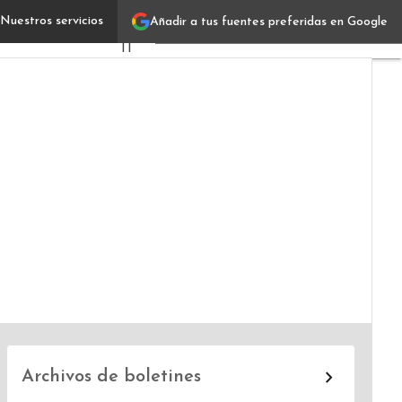
Nuestros servicios
Añadir a tus fuentes preferidas en Google
Lucia Laboudigue
Verticales
IT
Industrias
Usuarios
Focus
Comunidad
Archivos de boletines