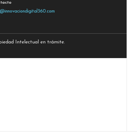
tacto
o@innovaciondigital360.com
edad Intelectual en trámite.