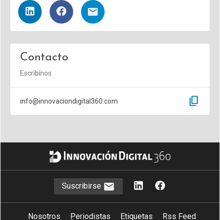
Contacto
Escribínos
content_copy
info@innovaciondigital360.com
Suscribirse
Nosotros
Periodistas
Etiquetas
Rss Feed