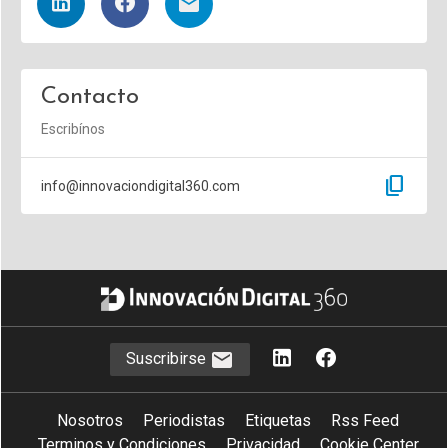
Contacto
Escribínos
content_copy
info@innovaciondigital360.com
Suscribirse
Nosotros
Periodistas
Etiquetas
Rss Feed
Terminos y Condiciones
Privacidad
Cookie Center