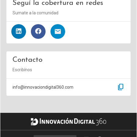
Seguí la cobertura en redes
Sumate a la comunidad
Contacto
Escribínos
content_copy
info@innovaciondigital360.com