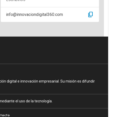
content_copy
info@innovaciondigital360.com
n digital e innovación empresarial. Su misión es difundir
ediante el uso de la tecnología.
tacto