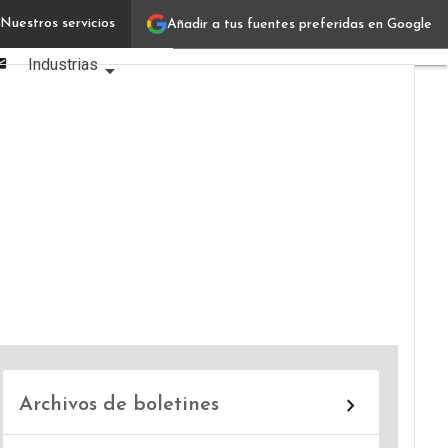
Linkedin
Nuestros servicios
Añadir a tus fuentes preferidas en Google
Verticales IT
Facebook
Email
Industrias
Usuarios
Focus
Comunidad
Archivos de boletines