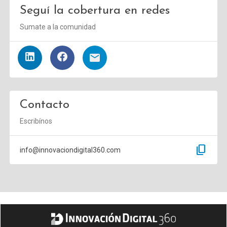
Seguí la cobertura en redes
Sumate a la comunidad
Contacto
Escribínos
content_copy
info@innovaciondigital360.com