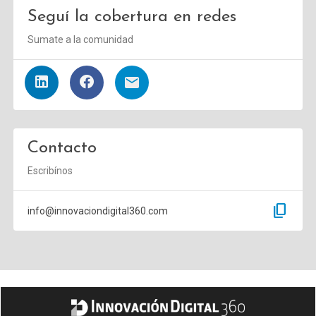
Seguí la cobertura en redes
Sumate a la comunidad
Contacto
Escribínos
content_copy
info@innovaciondigital360.com