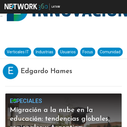
Verticales IT
Industrias
Usuarios
Focus
Comunidad
E
Edgardo Hames
ESPECIALES
Migración a la nube en la
educación: tendencias globales,