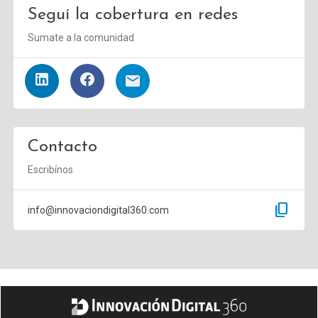
Seguí la cobertura en redes
Sumate a la comunidad
Contacto
Escribínos
content_copy
info@innovaciondigital360.com