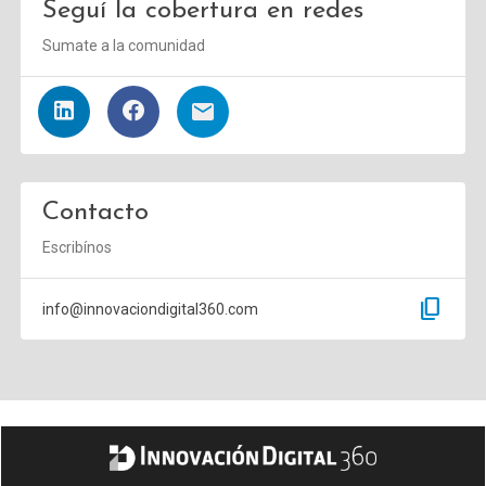
Seguí la cobertura en redes
Sumate a la comunidad
Contacto
Escribínos
content_copy
info@innovaciondigital360.com