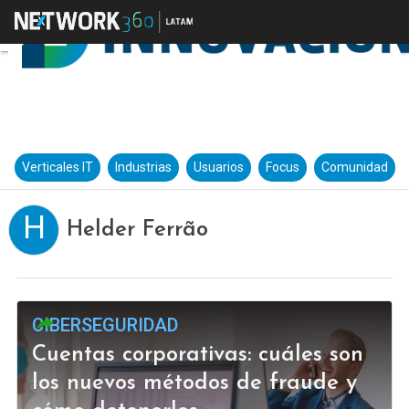
Verticales IT
Industrias
Usuarios
Focus
Comunidad
H
Helder Ferrão
CIBERSEGURIDAD
Cuentas corporativas: cuáles son
los nuevos métodos de fraude y