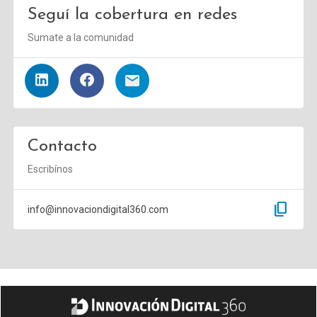
Seguí la cobertura en redes
Sumate a la comunidad
Contacto
Escribínos
content_copy
info@innovaciondigital360.com