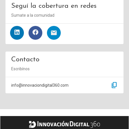
Seguí la cobertura en redes
Sumate a la comunidad
Contacto
Escribínos
content_copy
info@innovaciondigital360.com