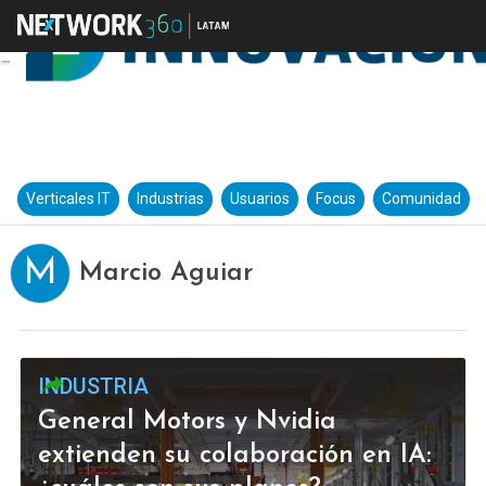
Verticales IT
Industrias
Usuarios
Focus
Comunidad
M
Marcio Aguiar
INDUSTRIA
General Motors y Nvidia
extienden su colaboración en IA: