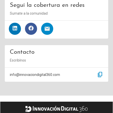
Seguí la cobertura en redes
Sumate a la comunidad
Contacto
Escribínos
content_copy
info@innovaciondigital360.com