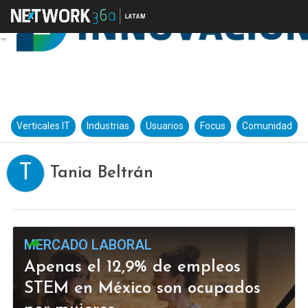
Verticales IT
Industrias
Usuarios
Focus
Comunidad
T
Tania Beltrán
MERCADO LABORAL
Apenas el 12,9% de empleos
STEM en México son ocupados