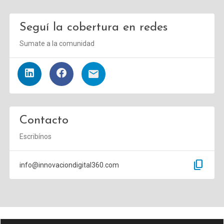
Seguí la cobertura en redes
Sumate a la comunidad
Contacto
Escribínos
content_copy
info@innovaciondigital360.com