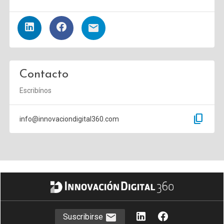
Contacto
Escribínos
content_copy
info@innovaciondigital360.com
Suscribirse