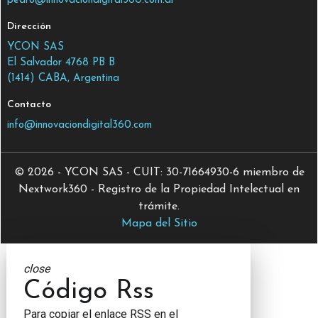
pedro@innovaciondigital360.com.ar
Dirección
YCON SAS
El Salvador 4768 PB B
(1414) CABA, Argentina
Contacto
info@innovaciondigital360.com
© 2026 - YCON SAS - CUIT: 30-71664930-6 miembro de
Nextwork360 - Registro de la Propiedad Intelectual en
trámite.
Mapa del Sitio
close
Código Rss
Para copiar el enlace RSS en el