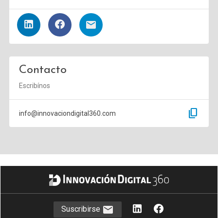
Contacto
Escribínos
content_copy
info@innovaciondigital360.com
Suscribirse