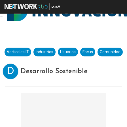
Verticales IT
Industrias
Usuarios
Focus
Comunidad
D
Desarrollo Sostenible