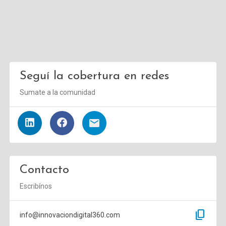
Seguí la cobertura en redes
Sumate a la comunidad
Contacto
Escribínos
content_copy
info@innovaciondigital360.com