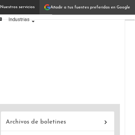
Linkedin
Nuestros servicios
Añadir a tus fuentes preferidas en Google
Verticales IT
Facebook
Email
Industrias
Usuarios
Focus
Comunidad
Archivos de boletines