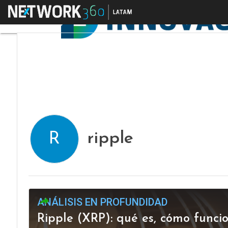
Menú
ripple
R
ANÁLISIS EN PROFUNDIDAD
Ripple (XRP): qué es, cómo funci