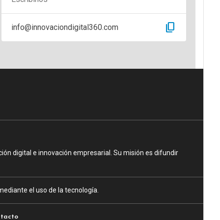
content_copy
info@innovaciondigital360.com
n digital e innovación empresarial. Su misión es difundir
ediante el uso de la tecnología.
tacto