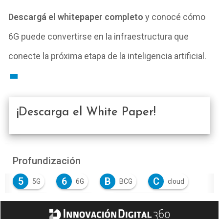
Descargá el whitepaper completo
y conocé cómo
6G puede convertirse en la infraestructura que
conecte la próxima etapa de la inteligencia artificial.
¡Descarga el White Paper!
Profundización
5
6
B
C
5G
6G
BCG
cloud
E
I
I
Edge
I+D
Inteligencia Artificial