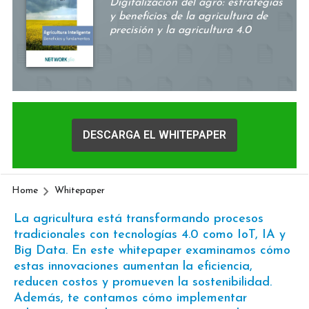
Digitalización del agro: estrategias
y beneficios de la agricultura de
precisión y la agricultura 4.0
DESCARGA EL WHITEPAPER
Home
Whitepaper
La agricultura está transformando procesos
tradicionales con tecnologías 4.0 como IoT, IA y
Big Data. En este whitepaper examinamos cómo
estas innovaciones aumentan la eficiencia,
reducen costos y promueven la sostenibilidad.
Además, te contamos cómo implementar