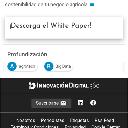
sostenibilidad de tu negocio agrícola.
¡Descarga el White Paper!
Profundización
A
B
agrotech
Big Data
I
I
Inteligencia Artificial
IoT
Suscribirse
Nosotros
Periodistas
Etiquetas
Rss Feed
Terminos y Condiciones
Privacidad
Cookie Center