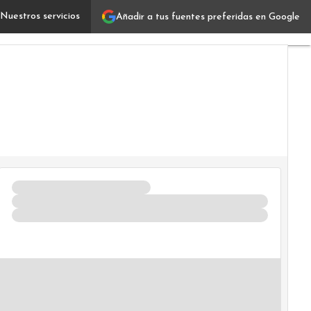
Nuestros servicios
Añadir a tus fuentes preferidas en Google
ESG y EUDR en el agro argentino: qué asesoramiento ne