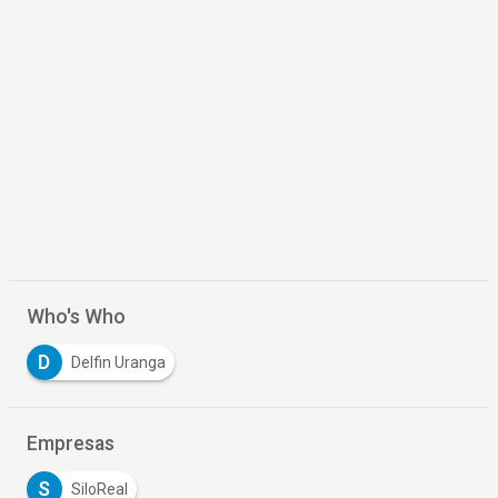
Who's Who
D
Delfin Uranga
Empresas
S
SiloReal