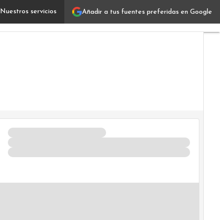
Nuestros servicios
Añadir a tus fuentes preferidas en Google
Ontruck, algoritmos y datos para optimizar el transporte