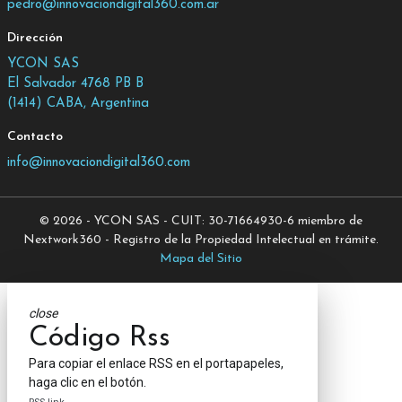
pedro@innovaciondigital360.com.ar
Dirección
YCON SAS
El Salvador 4768 PB B
(1414) CABA, Argentina
Contacto
info@innovaciondigital360.com
© 2026 - YCON SAS - CUIT: 30-71664930-6 miembro de
Nextwork360 - Registro de la Propiedad Intelectual en trámite.
Mapa del Sitio
close
Código Rss
Para copiar el enlace RSS en el portapapeles,
haga clic en el botón.