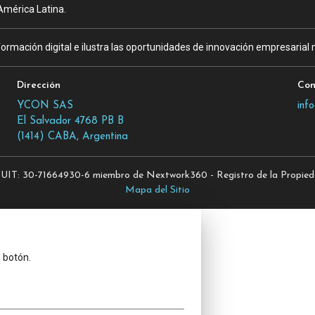
América Latina.
ormación digital e ilustra las oportunidades de innovación empresarial m
Dirección
Con
YCON SAS
inf
El Salvador 4768 PB B
(1414) CABA, Argentina
T: 30-71664930-6 miembro de Nextwork360 - Registro de la Propiedad
Mapa del Sitio
l botón.