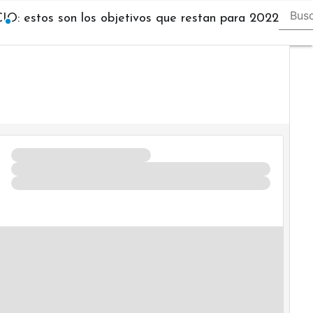
CIO: estos son los objetivos que restan para 2022
Vertica
IT
Industr
Usuario
Focus
Comuni