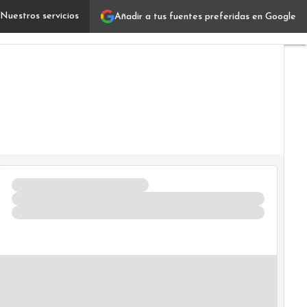
Nuestros servicios
Añadir a tus fuentes preferidas en Google
ablo Jaca: el arquitecto silencioso de la transformación 