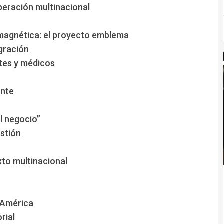
peración multinacional
a magnética: el proyecto emblema
egración
ntes y médicos
ente
l negocio”
stión
to multinacional
o América
rial