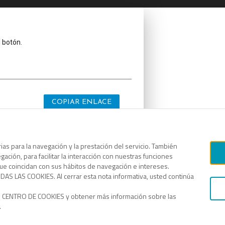
l botón.
COPIAR ENLACE
as para la navegación y la prestación del servicio. También
ación, para facilitar la interacción con nuestras funciones
l botón.
que coincidan con sus hábitos de navegación e intereses.
AS LAS COOKIES. Al cerrar esta nota informativa, usted continúa
o CENTRO DE COOKIES y obtener más información sobre las
.
COPIAR ENLACE