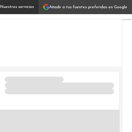
Nuestros servicios
Añadir a tus fuentes preferidas en Google
El almacenamiento como servicio emerge bajo una nueva