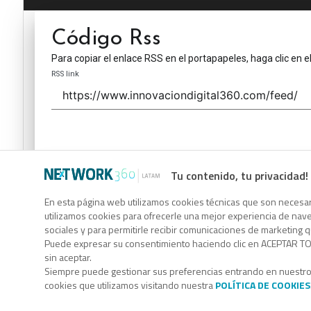
Código Rss
Para copiar el enlace RSS en el portapapeles, haga clic en e
RSS link
Tu contenido, tu privacidad!
Código Rss
En esta página web utilizamos cookies técnicas que son necesari
utilizamos cookies para ofrecerle una mejor experiencia de naveg
Para copiar el enlace RSS en el portapapeles, haga clic en e
sociales y para permitirle recibir comunicaciones de marketing 
RSS link
Puede expresar su consentimiento haciendo clic en ACEPTAR TOD
sin aceptar.
Siempre puede gestionar sus preferencias entrando en nuestr
cookies que utilizamos visitando nuestra
POLÍTICA DE COOKIES