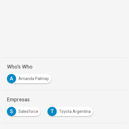
Who's Who
A
Amanda Palmay
Empresas
S
T
Salesforce
Toyota Argentina