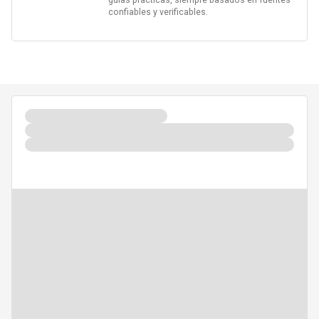
guías prácticas, siempre basados en fuentes
confiables y verificables.