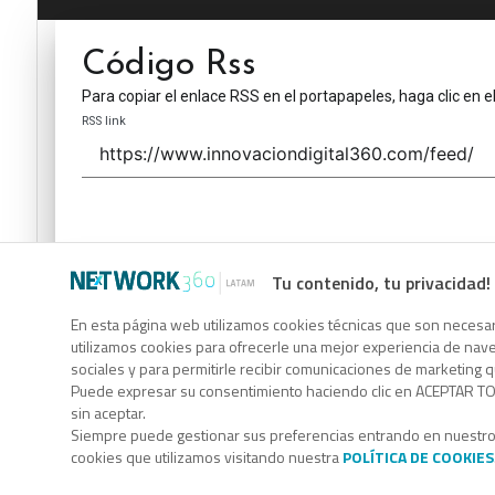
Código Rss
Para copiar el enlace RSS en el portapapeles, haga clic en e
RSS link
Tu contenido, tu privacidad!
Código Rss
En esta página web utilizamos cookies técnicas que son necesari
utilizamos cookies para ofrecerle una mejor experiencia de naveg
Para copiar el enlace RSS en el portapapeles, haga clic en e
sociales y para permitirle recibir comunicaciones de marketing 
RSS link
Puede expresar su consentimiento haciendo clic en ACEPTAR TOD
sin aceptar.
Siempre puede gestionar sus preferencias entrando en nuestr
cookies que utilizamos visitando nuestra
POLÍTICA DE COOKIES