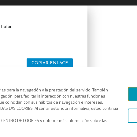
l botón.
COPIAR ENLACE
as para la navegación y la prestación del servicio. También
ación, para facilitar la interacción con nuestras funciones
l botón.
que coincidan con sus hábitos de navegación e intereses.
AS LAS COOKIES. Al cerrar esta nota informativa, usted continúa
o CENTRO DE COOKIES y obtener más información sobre las
.
COPIAR ENLACE