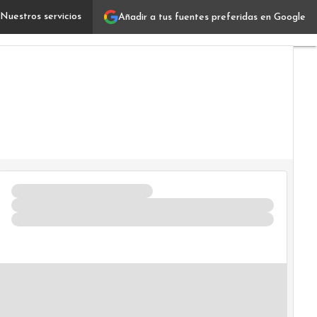
Nuestros servicios
Añadir a tus fuentes preferidas en Google
La medicina del futuro será digital, asegura un experto
V
IT
I
U
F
C