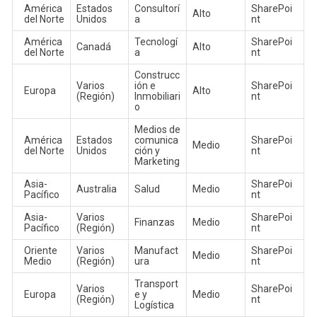
América
Estados
Consultorí
SharePoi
Alto
del Norte
Unidos
a
nt
América
Tecnologí
SharePoi
Canadá
Alto
del Norte
a
nt
Construcc
Varios
ión e
SharePoi
Europa
Alto
(Región)
Inmobiliari
nt
o
Medios de
América
Estados
comunica
SharePoi
Medio
del Norte
Unidos
ción y
nt
Marketing
Asia-
SharePoi
Australia
Salud
Medio
Pacífico
nt
Asia-
Varios
SharePoi
Finanzas
Medio
Pacífico
(Región)
nt
Oriente
Varios
Manufact
SharePoi
Medio
Medio
(Región)
ura
nt
Transport
Varios
SharePoi
Europa
e y
Medio
(Región)
nt
Logística