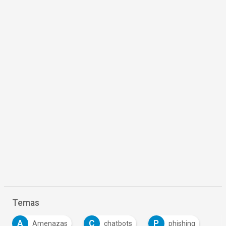
Temas
A
C
P
Amenazas
chatbots
phishing