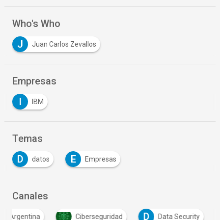
Who's Who
J
Juan Carlos Zevallos
Empresas
I
IBM
Temas
D
E
datos
Empresas
Canales
D
Argentina
Ciberseguridad
Data Security