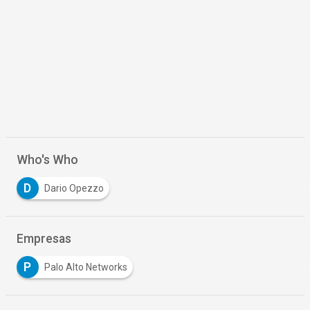
Who's Who
D
Dario Opezzo
Empresas
P
Palo Alto Networks