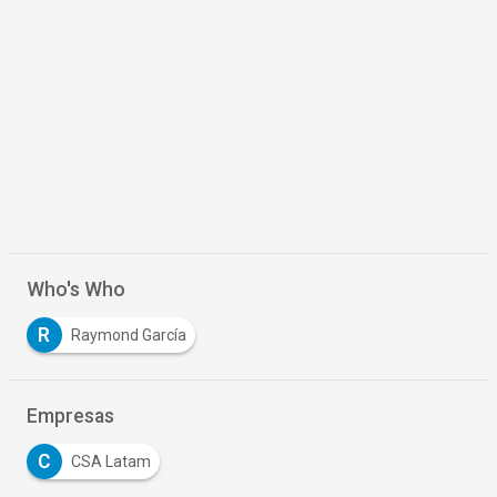
Who's Who
R
Raymond García
Empresas
C
CSA Latam