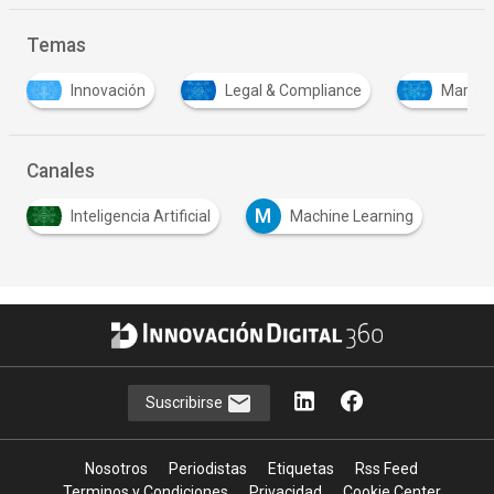
Temas
Innovación
Legal & Compliance
Marketin
Canales
M
Inteligencia Artificial
Machine Learning
…
Suscribirse
Nosotros
Periodistas
Etiquetas
Rss Feed
Terminos y Condiciones
Privacidad
Cookie Center