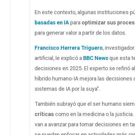
En este contexto, algunas instituciones p
basadas en IA
para
optimizar sus proces
para generar valor a partir de los datos.
Francisco Herrera Triguero
, investigado
artificial, le explicó a
BBC News
que esta t
decisiones en 2025. El experto se refirió 
híbrido humano-IA mejora las decisiones 
sistemas de IA por la suya”.
También subrayó que el ser humano sie
críticas
como en la medicina o la justici
van a avanzar para tomar decisiones en tar
se puedan enfocar en actividades más cre