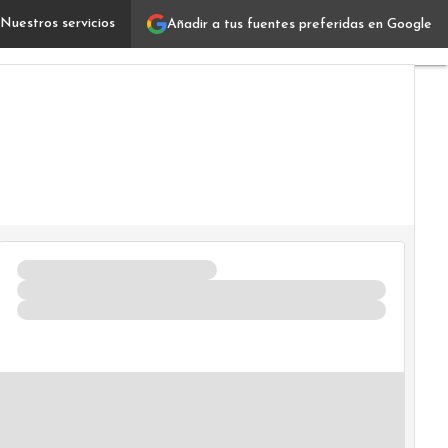
Nuestros servicios
Añadir a tus fuentes preferidas en Google
Beneficios de la IA: Problemas frecuentes y estrategias 