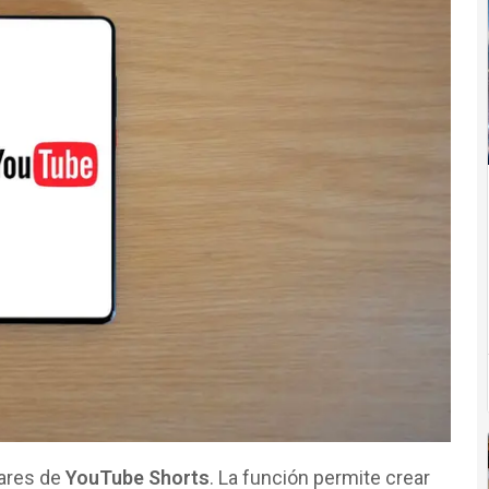
tares de
YouTube Shorts
. La función permite crear