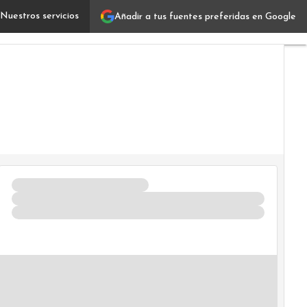
Nuestros servicios
Añadir a tus fuentes preferidas en Google
El negocio de US$ 60.000 millones que podría explotar 