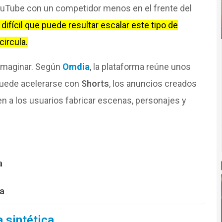
YouTube con un competidor menos en el frente del
ifícil que puede resultar escalar este tipo de
circula.
 imaginar. Según
Omdia
, la plataforma reúne unos
puede acelerarse con
Shorts
, los anuncios creados
n a los usuarios fabricar escenas, personajes y
a
a
a sintética