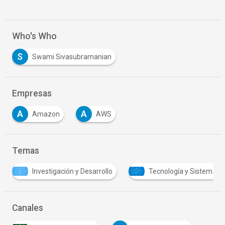
Who's Who
S
Swami Sivasubramanian
Empresas
A
A
Amazon
AWS
Temas
n y Desarrollo
Tecnología y Sistemas
Tendencias
Canales