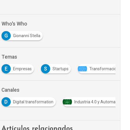
Who's Who
G
Gionanni Stella
Temas
E
S
Empresas
Startups
Transformación digita
Canales
D
Digital transformation
Industria 4.0 y Automatización
Artículos relacionados