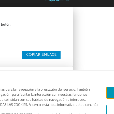
Mapa del Sitio
l botón.
COPIAR ENLACE
l botón.
as para la navegación y la prestación del servicio. También
ación, para facilitar la interacción con nuestras funciones
que coincidan con sus hábitos de navegación e intereses.
AS LAS COOKIES. Al cerrar esta nota informativa, usted continúa