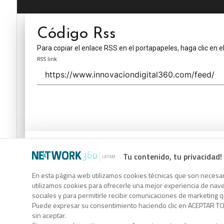
Código Rss
Para copiar el enlace RSS en el portapapeles, haga clic en e
RSS link
Código Rss
Tu contenido, tu privacidad!
Para copiar el enlace RSS en el portapapeles, haga clic en e
En esta página web utilizamos cookies técnicas que son necesari
RSS link
utilizamos cookies para ofrecerle una mejor experiencia de naveg
sociales y para permitirle recibir comunicaciones de marketing 
Puede expresar su consentimiento haciendo clic en ACEPTAR TOD
sin aceptar.