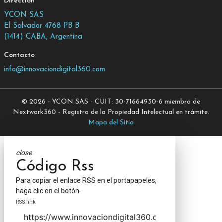
Dirección
YCON SAS
El Salvador 4768 PB B
(1414) CABA, Argentina
Contacto
info@innovaciondigital360.com
© 2026 - YCON SAS - CUIT: 30-71664930-6 miembro de
Nextwork360 - Registro de la Propiedad Intelectual en trámite.
Mapa del Sitio
close
Código Rss
Para copiar el enlace RSS en el portapapeles,
haga clic en el botón.
RSS link