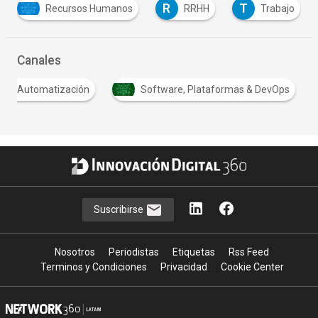
R
T
Recursos Humanos
RRHH
Trabajo
Canales
4.0 y Automatización
Software, Plataformas & DevOps
Suscribirse
Nosotros
Periodistas
Etiquetas
Rss Feed
Terminos y Condiciones
Privacidad
Cookie Center