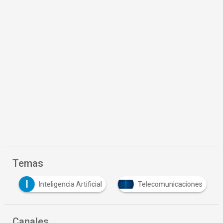
Temas
I
s
Inteligencia Artificial
Telecomunicaciones
Canales