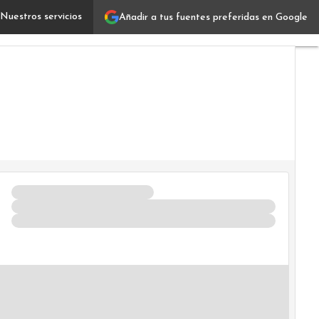
Nuestros servicios
Añadir a tus fuentes preferidas en Google
Tokenización de tierras en Vaca Muerta: ¿Cómo está tra