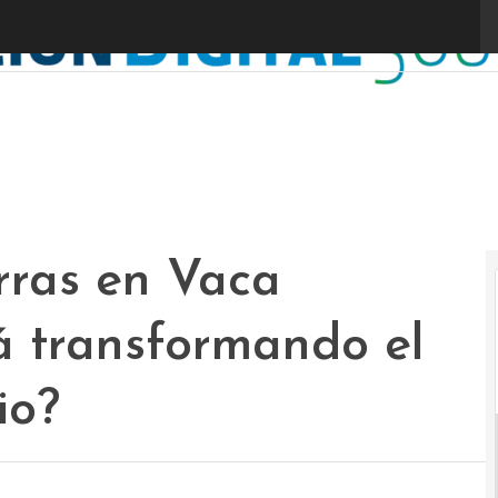
erras en Vaca
á transformando el
io?