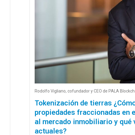
Rodolfo Vigliano, cofundador y CEO de PALA Blockch
Tokenización de tierras ¿Cóm
propiedades fraccionadas en 
al mercado inmobiliario y qué 
actuales?