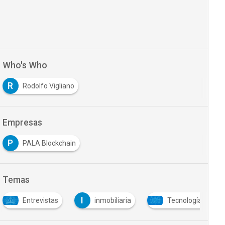
Who's Who
R
Rodolfo Vigliano
Empresas
P
PALA Blockchain
Temas
I
Entrevistas
inmobiliaria
Tecnología y Sist