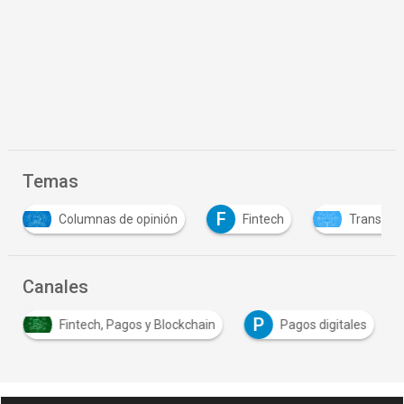
Temas
F
 de opinión
Fintech
Transformación digital
Canales
P
Fintech, Pagos y Blockchain
Pagos digitales